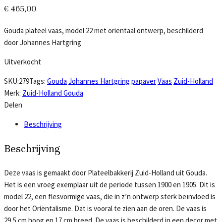
€
465,00
Gouda plateel vaas, model 22 met oriëntaal ontwerp, beschilderd
door Johannes Hartgring
Uitverkocht
SKU:
279
Tags:
Gouda
Johannes Hartgring
papaver
Vaas
Zuid-Holland
Merk:
Zuid-Holland Gouda
Delen
Beschrijving
Beschrijving
Deze vaas is gemaakt door Plateelbakkerij Zuid-Holland uit Gouda.
Het is een vroeg exemplaar uit de periode tussen 1900 en 1905. Dit is
model 22, een flesvormige vaas, die in z’n ontwerp sterk beïnvloed is
door het Oriëntalisme. Dat is vooral te zien aan de oren. De vaas is
29,5 cm hoog en 17 cm breed. De vaas is beschilderd in een decor met