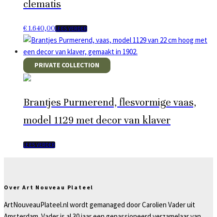
clematis
€
1.640,00
LEES VERDER
PRIVATE COLLECTION
Brantjes Purmerend, flesvormige vaas,
model 1129 met decor van klaver
LEES VERDER
Over Art Nouveau Plateel
ArtNouveauPlateel.nl wordt gemanaged door Carolien Vader uit
Amsterdam. Vader is al 30 jaar een gepassioneerd verzamelaar van