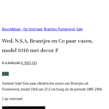
Beschikbaar - Op Voorraad
,
Brantjes Purmerend
,
Sale
Wed. N.S.A. Brantjes en Co paar vazen,
model 1016 met decor F
Oorspronkelijke
Huidige
€
1.100,00
€
895,00
prijs
prijs
-19%
was:
is:
Summer Sale! Een paar cilindrische vazen van Brantjes uit
€ 1.100,00.
€ 895,00.
Purmerend, model 1016 van 27,5 cm hoog uit de periode 1895-1904.
1 op voorraad
Wed.
TOEVOEGEN AAN WINKELWAGEN