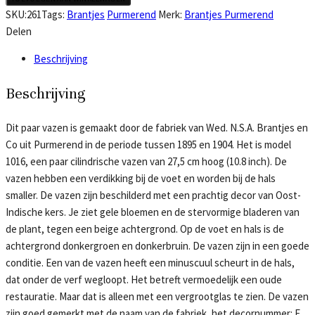
N.S.A.
SKU:
261
Tags:
Brantjes
Purmerend
Merk:
Brantjes Purmerend
Brantjes
Delen
en
Beschrijving
Co
paar
Beschrijving
vazen,
model
Dit paar vazen is gemaakt door de fabriek van Wed. N.S.A. Brantjes en
1016
Co uit Purmerend in de periode tussen 1895 en 1904. Het is model
met
1016, een paar cilindrische vazen van 27,5 cm hoog (10.8 inch). De
decor
vazen hebben een verdikking bij de voet en worden bij de hals
F
smaller. De vazen zijn beschilderd met een prachtig decor van Oost-
aantal
Indische kers. Je ziet gele bloemen en de stervormige bladeren van
de plant, tegen een beige achtergrond. Op de voet en hals is de
achtergrond donkergroen en donkerbruin. De vazen zijn in een goede
conditie. Een van de vazen heeft een minuscuul scheurt in de hals,
dat onder de verf wegloopt. Het betreft vermoedelijk een oude
restauratie. Maar dat is alleen met een vergrootglas te zien. De vazen
zijn goed gemerkt met de naam van de fabriek, het decornummer: F,