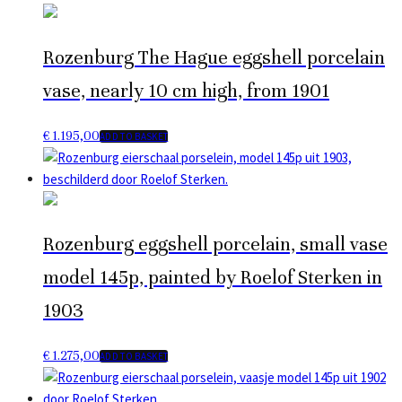
Rozenburg The Hague eggshell porcelain
vase, nearly 10 cm high, from 1901
€
1.195,00
ADD TO BASKET
Rozenburg eggshell porcelain, small vase
model 145p, painted by Roelof Sterken in
1903
€
1.275,00
ADD TO BASKET