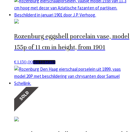
Rozenburg eggshell porcelain vase, model
155p of 11 cm in height, from 1901
€
1.150,00
ADD TO BASKET
SOLD