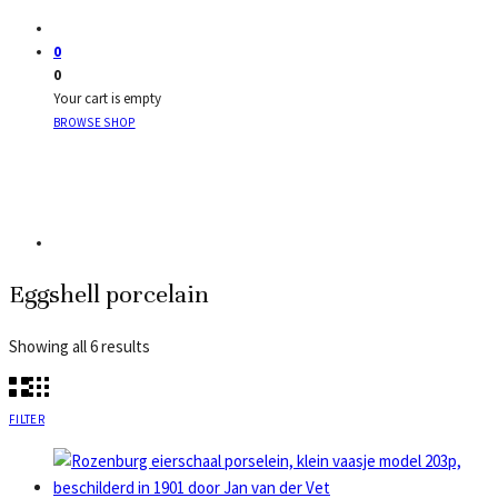
0
0
Your cart is empty
BROWSE SHOP
Eggshell porcelain
Sorted
Showing all 6 results
by
latest
FILTER