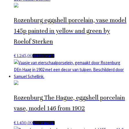
Rozenburg eggshell porcelain, vase model
145p painted in yellow and green by
Roelof Sterken
€
1.245,00
ADD TO BASKET
Rozenburg The Hague, eggshell porcelain
vase, model 146 from 1902
€
1.450,00
ADD TO BASKET